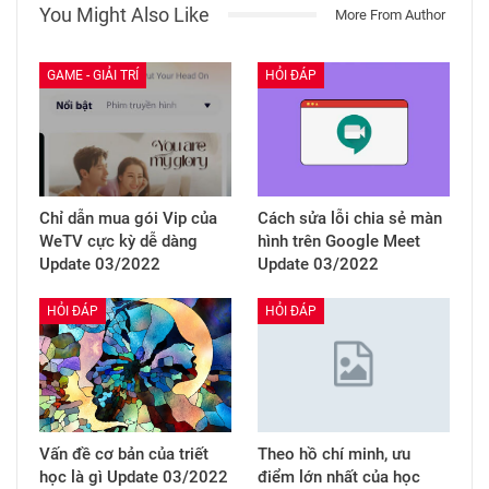
You Might Also Like
More From Author
GAME - GIẢI TRÍ
HỎI ĐÁP
Chỉ dẫn mua gói Vip của
Cách sửa lỗi chia sẻ màn
WeTV cực kỳ dễ dàng
hình trên Google Meet
Update 03/2022
Update 03/2022
HỎI ĐÁP
HỎI ĐÁP
Vấn đề cơ bản của triết
Theo hồ chí minh, ưu
học là gì Update 03/2022
điểm lớn nhất của học