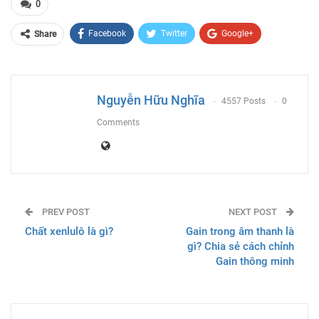
0
Facebook
Twitter
Google+
Share
ReddIt
WhatsApp
Pinterest
Email
Nguyễn Hữu Nghĩa
4557 Posts
0
Comments
PREV POST
NEXT POST
Chất xenlulô là gì?
Gain trong âm thanh là
gì? Chia sẻ cách chỉnh
Gain thông minh