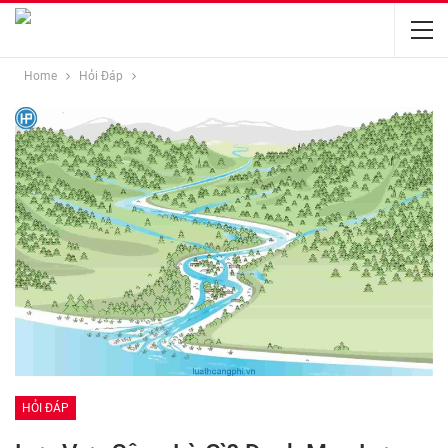
Home
Hỏi Đáp
HỎI ĐÁP