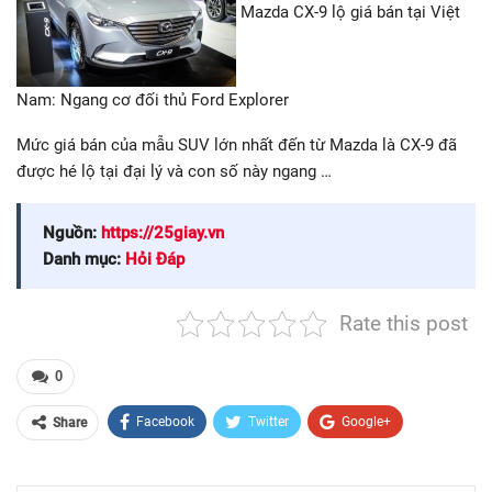
Mazda CX-9 lộ giá bán tại Việt
Nam: Ngang cơ đối thủ Ford Explorer
Mức giá bán của mẫu SUV lớn nhất đến từ Mazda là CX-9 đã
được hé lộ tại đại lý và con số này ngang …
Nguồn:
https://25giay.vn
Danh mục:
Hỏi Đáp
Rate this post
0
Facebook
Twitter
Google+
Share
ReddIt
WhatsApp
Pinterest