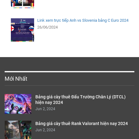
Link xem trực tiếp Anh vs Slovenia bảng C Euro 2024
26/06/2024
Mới Nhất
Bảng giá cày thuê Đấu Trường Chân Lý (DTCL)
hiện nay 2024
Jun 2, 2024
Bảng giá cày thuê Rank Valorant hiện nay 2024
Jun 2, 2024