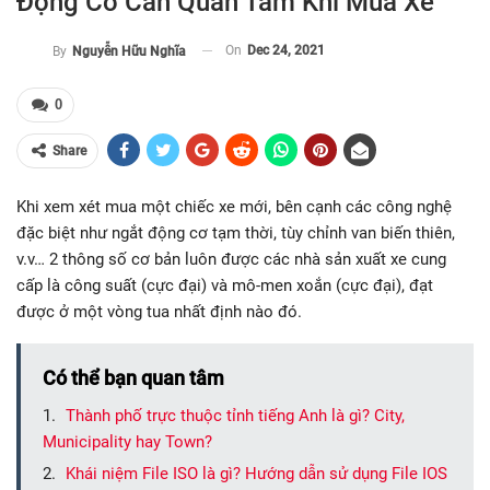
Động Cơ Cần Quan Tâm Khi Mua Xe
On
Dec 24, 2021
By
Nguyễn Hữu Nghĩa
0
Share
Khi xem xét mua một chiếc xe mới, bên cạnh các công nghệ
đặc biệt như ngắt động cơ tạm thời, tùy chỉnh van biến thiên,
v.v… 2 thông số cơ bản luôn được các nhà sản xuất xe cung
cấp là công suất (cực đại) và mô-men xoắn (cực đại), đạt
được ở một vòng tua nhất định nào đó.
Có thể bạn quan tâm
Thành phố trực thuộc tỉnh tiếng Anh là gì? City,
Municipality hay Town?
Khái niệm File ISO là gì? Hướng dẫn sử dụng File IOS