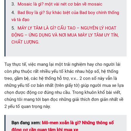
Mosaic là gì? một vài nét cơ bản về mosaic
Bad Boy là gì? Sự khác biệt của Bad boy chính thống
và tà đạo
MÁY LY TÂM LÀ GÌ? CẤU TẠO – NGUYÊN LÝ HOẠT
ĐỘNG – ỨNG DỤNG VÀ NƠI MUA MÁY LY TÂM UY TÍN,
CHẤT LƯỢNG.
Tuy thực tế, việc mang lại một trải nghiệm hay cho người lái
còn phụ thuộc rất nhiều yếu tố khác nhau hộp số, hệ thống
treo, gầm bệ, các hệ thống hỗ trợ, v.v… 2 con số này vẫn là
những yếu tố cơ bản nhất (trên giấy tờ) giúp người mua xe lựa
chọn được động cơ đúng nhu cầu. Trong khuôn khổ bài viết,
chúng tôi mang tới bạn đọc những giải thích đơn giản nhất về
2 yếu tố quan trọng này.
Bạn đang xem:
Mô-men xoắn là gì? Những thông số
động cơ cần quan tâm khi mua xe