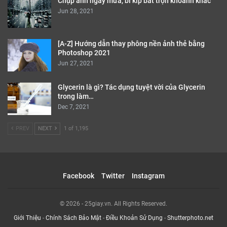
Chụp ảnh ngày mưa, bí kíp bắt trọn khoảnh khắc
Jun 28, 2021
[A-Z] Hướng dẫn thay phông nền ảnh thẻ bằng
Photoshop 2021
Jun 27, 2021
Glycerin là gì? Tác dụng tuyệt vời của Glycerin
trong làm…
Dec 7, 2021
PREV
NEXT
1 of 1,195
Facebook
Twitter
Instagram
© 2026 - 25giay.vn. All Rights Reserved.
Giới Thiệu
-
Chính Sách Bảo Mật
-
Điều Khoản Sử Dụng
-
Shutterphoto.net