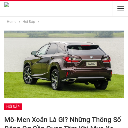
Home
Hỏi Đáp
HỎI ĐÁP
Mô-Men Xoắn Là Gì? Những Thông Số