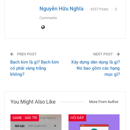
Email
Nguyễn Hữu Nghĩa
4557 Posts
0
Comments
PREV POST
NEXT POST
Bạch kim là gì? Bạch kim
Xây dựng dân dụng là gì?
có phải vàng trắng
Nó bao gồm các hạng
không?
mục gì?
You Might Also Like
More From Author
GAME - GIẢI TRÍ
HỎI ĐÁP