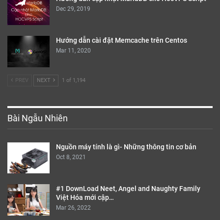
Dec 29, 2019
Hướng dẫn cài đặt Memcache trên Centos
Mar 11, 2020
PREV
NEXT
1 of 1,194
Bài Ngẫu Nhiên
Nguồn máy tính là gì- Những thông tin cơ bản
Oct 8, 2021
#1 DownLoad Neet, Angel and Naughty Family
Việt Hóa mới cập…
Mar 26, 2022