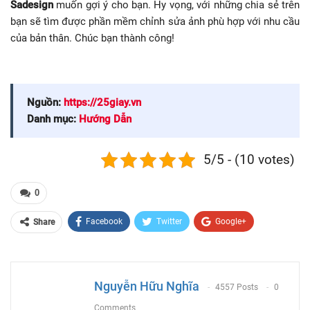
Sadesign
muốn gợi ý cho bạn. Hy vọng, với những chia sẻ trên
bạn sẽ tìm được phần mềm chỉnh sửa ảnh phù hợp với nhu cầu
của bản thân. Chúc bạn thành công!
Nguồn:
https://25giay.vn
Danh mục:
Hướng Dẫn
5/5 - (10 votes)
0
Facebook
Twitter
Google+
Share
ReddIt
WhatsApp
Pinterest
Email
Nguyễn Hữu Nghĩa
4557 Posts
0
Comments