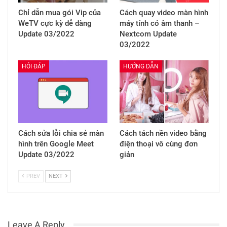
Chỉ dẫn mua gói Vip của
Cách quay video màn hình
WeTV cực kỳ dễ dàng
máy tính có âm thanh –
Update 03/2022
Nextcom Update
03/2022
HỎI ĐÁP
HƯỚNG DẪN
Cách sửa lỗi chia sẻ màn
Cách tách nền video bằng
hình trên Google Meet
điện thoại vô cùng đơn
Update 03/2022
giản
PREV
NEXT
Leave A Reply