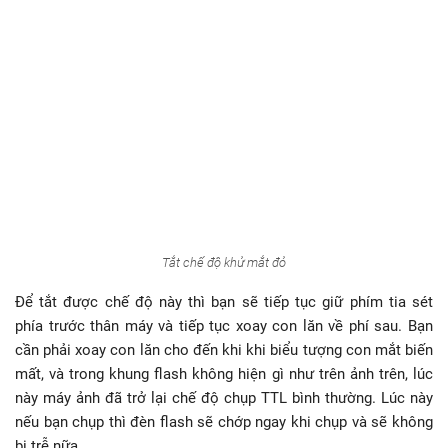
Tắt chế độ khử mắt đỏ
Để tắt được chế độ này thì bạn sẽ tiếp tục giữ phím tia sét
phía trước thân máy và tiếp tục xoay con lăn về phí sau. Bạn
cần phải xoay con lăn cho đến khi khi biểu tượng con mắt biến
mất, và trong khung flash không hiện gì như trên ảnh trên, lúc
này máy ảnh đã trở lại chế độ chụp TTL bình thường. Lúc này
nếu bạn chụp thì đèn flash sẽ chớp ngay khi chụp và sẽ không
bị trễ nữa.