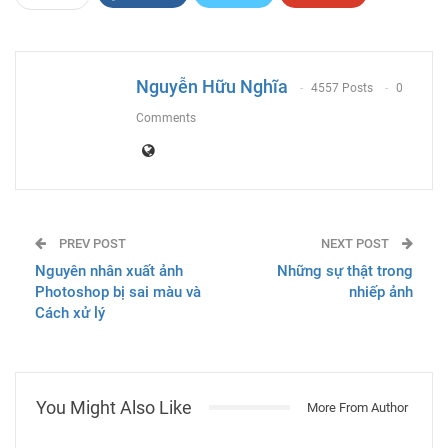
ReddIt
WhatsApp
Pinterest
Email
Nguyễn Hữu Nghĩa
4557 Posts
0
Comments
PREV POST
NEXT POST
Nguyên nhân xuất ảnh
Những sự thật trong
Photoshop bị sai màu và
nhiếp ảnh
Cách xử lý
You Might Also Like
More From Author