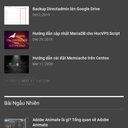
Backup Directadmin lên Google Drive
Oct 2, 2019
Hướng dẫn cập nhật MariaDB cho HocVPS Script
Dec 29, 2019
Hướng dẫn cài đặt Memcache trên Centos
Mar 11, 2020
PREV
NEXT
1 of 1,194
Bài Ngẫu Nhiên
Adobe Animate là gì? Tổng quan về Adobe
Animate