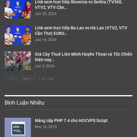
Link xem trực tiếp Slovenia vs Serbia (TV360,
VTV2, VTV Cần…
Jun 20, 2024
Link xem trực tiếp Ba Lan vs Hà Lan (VTV2, VTV
Cần Thơ) EURO…
Jun 16, 2024
Giá Cày Thuê Liên Minh Huyền Thoại và Tốc Chiến
hiện nay…
Jun 2, 2024
PREV
NEXT
1 of 1,195
Bình Luận Nhiều
Nâng cấp PHP 7.4 cho HOCVPS Script
Nov 16, 2019