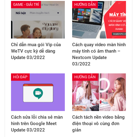
GAME - GIẢI TRÍ
HƯỚNG DẪN
Chỉ dẫn mua gói Vip của
Cách quay video màn hình
WeTV cực kỳ dễ dàng
máy tính có âm thanh –
Update 03/2022
Nextcom Update
03/2022
HỎI ĐÁP
HƯỚNG DẪN
Cách sửa lỗi chia sẻ màn
Cách tách nền video bằng
hình trên Google Meet
điện thoại vô cùng đơn
Update 03/2022
giản