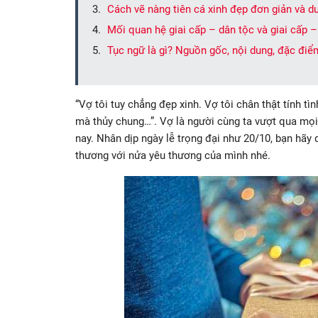
Cách vẽ nàng tiên cá xinh đẹp đơn giản và d
Mối quan hệ giai cấp – dân tộc và giai cấp –
Tục ngữ là gì? Nguồn gốc, nội dung, đặc điể
“Vợ tôi tuy chẳng đẹp xinh. Vợ tôi chân thật tính t
mà thủy chung…”. Vợ là người cùng ta vượt qua mọ
nay. Nhân dịp ngày lễ trọng đại như 20/10, bạn hãy
thương với nửa yêu thương của mình nhé.