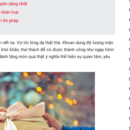
uyên dáng nhất
 nhân loại
m thi pháp
ình nết na. Vợ tôi lòng dạ thật thà. Khoan dung độ lượng mặn
i khó khăn, thử thách để có được thành công như ngày hôm
 dành tặng món quà thật ý nghĩa thể hiện sự quan tâm, yêu