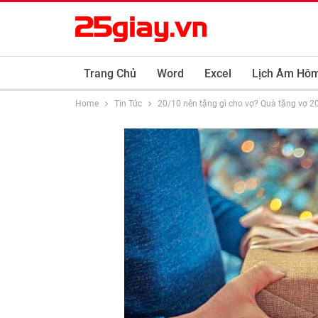
Trang Chủ
Word
Excel
Lịch Âm Hô
Home
Tin Tức
20/10 nên tặng gì cho vợ? Quà tặng vợ 20