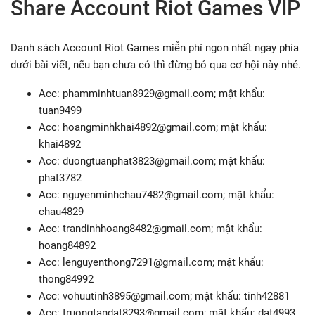
Share Account Riot Games VIP
Danh sách Account Riot Games miễn phí ngon nhất ngay phía
dưới bài viết, nếu bạn chưa có thì đừng bỏ qua cơ hội này nhé.
Acc:
phamminhtuan8929@gmail.com
; mật khẩu:
tuan9499
Acc:
hoangminhkhai4892@gmail.com
; mật khẩu:
khai4892
Acc:
duongtuanphat3823@gmail.com
; mật khẩu:
phat3782
Acc:
nguyenminhchau7482@gmail.com
; mật khẩu:
chau4829
Acc:
trandinhhoang8482@gmail.com
; mật khẩu:
hoang84892
Acc:
lenguyenthong7291@gmail.com
; mật khẩu:
thong84992
Acc:
vohuutinh3895@gmail.com
; mật khẩu: tinh42881
Acc:
truongtandat8293@gmail.com
; mật khẩu: dat4993