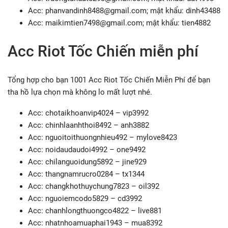
Acc:
phanvandinh8488@gmail.com
; mật khẩu: dinh43488
Acc:
maikimtien7498@gmail.com
; mật khẩu: tien4882
Acc Riot Tốc Chiến miễn phí
Tổng hợp cho bạn 1001 Acc Riot Tốc Chiến Miễn Phí để bạn
tha hồ lựa chọn mà không lo mất lượt nhé.
Acc: chotaikhoanvip4024 – vip3992
Acc: chinhlaanhthoi8492 – anh3882
Acc: nguoitoithuongnhieu492 – mylove8423
Acc: noidaudaudoi4992 – one9492
Acc: chilanguoidung5892 – jine929
Acc: thangnamrucro0284 – tx1344
Acc: changkhothuychung7823 – oil392
Acc: nguoiemcodo5829 – cd3992
Acc: chanhlongthuongco4822 – live881
Acc: nhatnhoamuaphai1943 – mua8392