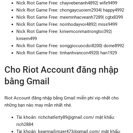
Nick Riot Game Free: chayvebenanh4892| wife9499
Nick Riot Game Free: chongaycuoiem2934| happy4992
Nick Riot Game Free: meemnhacveanh7289| cgtx8399
Nick Riot Game Free: noinhodayvoi4892| miss9499
Nick Riot Game Free: kiniemconmaitrongtoi392|
kiniem499
Nick Riot Game Free: songgiocuocdoi8200| doine8992
Nick Riot Game Free: tinhanhvancon4920| han1929
Cho Riot Account đăng nhập
bằng Gmail
Riot Account đăng nhập bằng Gmail miễn phí vip nhất cho
những bạn nào may mắn nhất nhé.
Tài khoản:
richchatlerty89@gmail.com
/ mật khẩu:
rich2884
Tài khoản:
kearmailimzer473@gmail.com
/ mật khẩu: