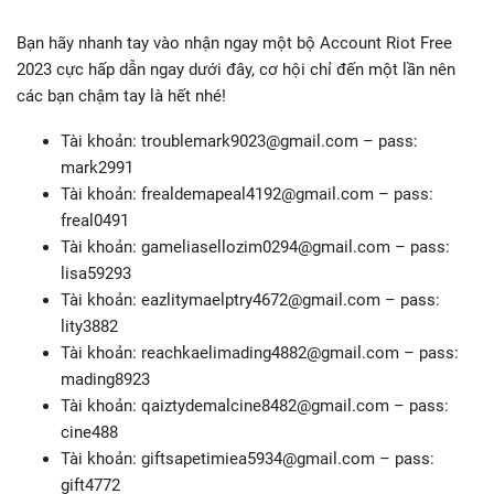
Bạn hãy nhanh tay vào nhận ngay một bộ Account Riot Free
2023 cực hấp dẫn ngay dưới đây, cơ hội chỉ đến một lần nên
các bạn chậm tay là hết nhé!
Tài khoản:
troublemark9023@gmail.com
– pass:
mark2991
Tài khoản:
frealdemapeal4192@gmail.com
– pass:
freal0491
Tài khoản:
gameliasellozim0294@gmail.com
– pass:
lisa59293
Tài khoản:
eazlitymaelptry4672@gmail.com
– pass:
lity3882
Tài khoản:
reachkaelimading4882@gmail.com
– pass:
mading8923
Tài khoản:
qaiztydemalcine8482@gmail.com
– pass:
cine488
Tài khoản:
giftsapetimiea5934@gmail.com
– pass:
gift4772