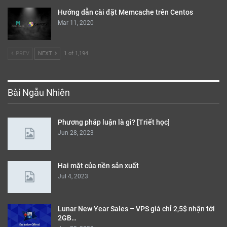
Hướng dẫn cài đặt Memcache trên Centos
Mar 11, 2020
PREV
NEXT
1 of 1,194
Bài Ngẫu Nhiên
Phương pháp luận là gì? [Triết học]
Jun 28, 2023
Hai mặt của nền sản xuất
Jul 4, 2023
Lunar New Year Sales – VPS giá chỉ 2,5$ nhận tới
2GB…