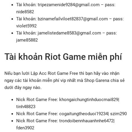
Tài khoản:
tripezamenide9284@gmail.com
– pass:
nide8582
Tài khoản:
bzinamefailviloet82837@gmail.com
– pass:
violet5992
Tài khoản:
jamelistedame8583@gmail.com
– pass:
jame85882
Tài khoản Riot Game miễn phí
Nếu bạn lười Lập Acc Riot Game Free thì bạn hãy vào nhận
ngay các tài khoản miễn phí vip nhất mà Shop Garena chia sẻ
dưới đây ngay nào.
Nick Riot Game Free: khongaichungtinhduocmai829|
tinh48823
Nick Riot Game Free: cogaitungtheoduoi19234| szim290
Nick Riot Game Free: trondoibennhauanhnhe6472|
fden3902