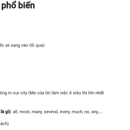
 phổ biến
iếc xe sang vào tối qua)
ng in our city (Mẹ của tôi làm việc ở siêu thị lớn nhất
là gì)
: all, most, many, several, every, much, no, any,….
sách)