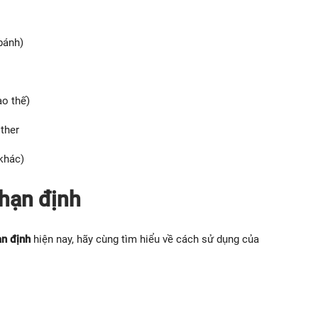
bánh)
ào thế)
other
 khác)
 hạn định
ạn định
hiện nay, hãy cùng tìm hiểu về cách sử dụng của