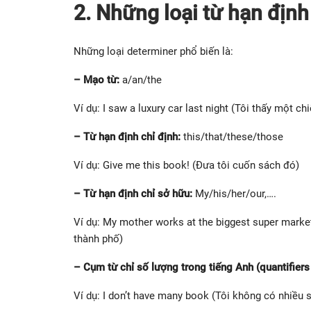
2. Những loại từ hạn định
Những loại determiner phổ biến là:
– Mạo từ:
a/an/the
Ví dụ: I saw a luxury car last night (Tôi thấy một ch
– Từ hạn định chỉ định:
this/that/these/those
Ví dụ: Give me this book! (Đưa tôi cuốn sách đó)
– Từ hạn định chỉ sở hữu:
My/his/her/our,….
Ví dụ: My mother works at the biggest super marketi
thành phố)
– Cụm từ chỉ số lượng trong tiếng Anh (quantifiers 
Ví dụ: I don’t have many book (Tôi không có nhiều 