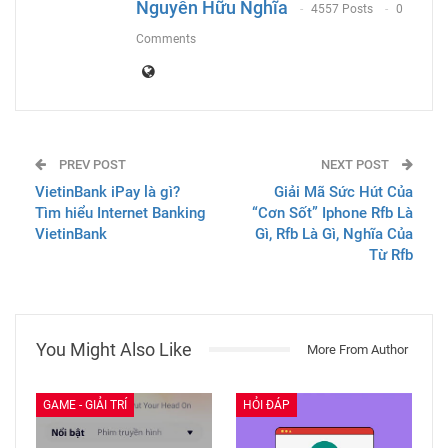
Nguyễn Hữu Nghĩa
4557 Posts
0
Comments
PREV POST
NEXT POST
VietinBank iPay là gì?
Giải Mã Sức Hút Của
Tìm hiểu Internet Banking
“Cơn Sốt” Iphone Rfb Là
VietinBank
Gì, Rfb Là Gì, Nghĩa Của
Từ Rfb
You Might Also Like
More From Author
GAME - GIẢI TRÍ
HỎI ĐÁP