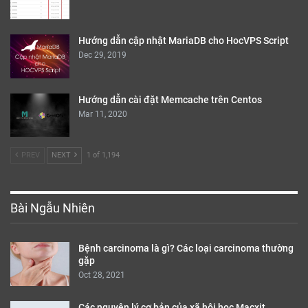
Hướng dẫn cập nhật MariaDB cho HocVPS Script
Dec 29, 2019
Hướng dẫn cài đặt Memcache trên Centos
Mar 11, 2020
PREV
NEXT
1 of 1,194
Bài Ngẫu Nhiên
Bệnh carcinoma là gì? Các loại carcinoma thường
gặp
Oct 28, 2021
Các nguyên lý cơ bản của xã hội học Macxit