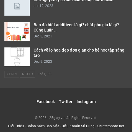
Jul 12, 2023
Ban đã biết additives là gì? chất phụ gia là gì?
Cùng Luân…
Dec 3, 2021
Cách vẽ lọ hoa đẹp đơn giản cho bé học tập sáng
tạo
Dec 9, 2023
PREV
NEXT
1 of 1,195
Facebook
Twitter
Instagram
© 2026 - 25giay.vn. All Rights Reserved.
Giới Thiệu
-
Chính Sách Bảo Mật
-
Điều Khoản Sử Dụng
-
Shutterphoto.net