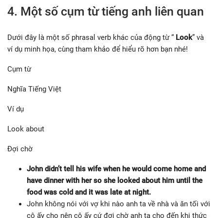
4. Một số cụm từ tiếng anh liên quan
Dưới đây là một số phrasal verb khác của động từ “
Look
” và
ví dụ minh họa, cùng tham khảo để hiểu rõ hơn bạn nhé!
Cụm từ
Nghĩa Tiếng Việt
Ví dụ
Look about
Đợi chờ
John didn’t tell his wife when he would come home and
have dinner with her so she looked about him until the
food was cold and it was late at night.
John không nói với vợ khi nào anh ta về nhà và ăn tối với
cô ấy cho nên cô ấy cứ đợi chờ anh ta cho đến khi thức