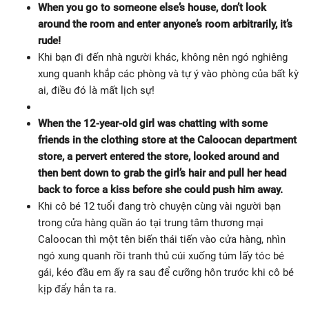
When you go to someone else’s house, don’t look
around the room and enter anyone’s room arbitrarily, it’s
rude!
Khi bạn đi đến nhà người khác, không nên ngó nghiêng
xung quanh khắp các phòng và tự ý vào phòng của bất kỳ
ai, điều đó là mất lịch sự!
When the 12-year-old girl was chatting with some
friends in the clothing store at the Caloocan department
store, a pervert entered the store, looked around and
then bent down to grab the girl’s hair and pull her head
back to force a kiss before she could push him away.
Khi cô bé 12 tuổi đang trò chuyện cùng vài người bạn
trong cửa hàng quần áo tại trung tâm thương mại
Caloocan thì một tên biến thái tiến vào cửa hàng, nhìn
ngó xung quanh rồi tranh thủ cúi xuống túm lấy tóc bé
gái, kéo đầu em ấy ra sau để cưỡng hôn trước khi cô bé
kịp đẩy hắn ta ra.